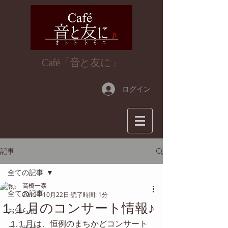
​Café「音と友に」
ログイン
記事
全ての記事
高橋一泰
全ての記事
2019年10月22日
読了時間: 1分
１１月のコンサート情報♪
お知らせ
１１月は、恒例のまちかどコンサート
コンサート