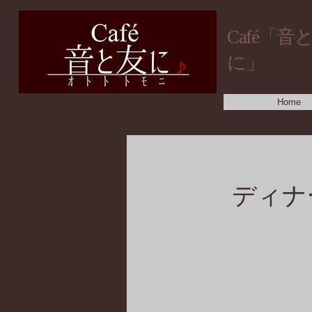
​Café「音
に」
Home
ディナ