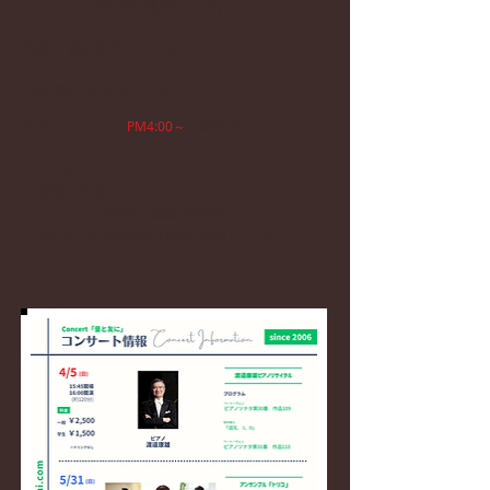
『ショパンの見た風景 vol.3』
​出演： 髙久智子（ピアノ）
一般1800円／学生1000円
６月２１
日（土）
PM4:00～
（約60分）
プログラム
・練習曲 作品25‐1『エオリアンハープ』
・スケルツォ第1番 ロ短調 作品20
​・スケルツォ第2番 変ロ短調 作品31 他