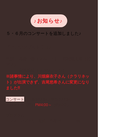
♪お知らせ♪
５・６月のコンサートを追加しました♪
『アンサンブルトリコ』
​出演： 高橋一泰（フルート） 西村翔太郎（ピ
アノ）
吉尾悠希（サクソフォン）
※諸事情により、川畑麻衣子さん（クラリネッ
ト）が出演できず、吉尾悠希さんに変更になり
ました‼
コンサート
一般1800円／学生1000円
５月３１
日（日）
PM4
:00～
（約60分）
プログラム
・フォーレ／ドリー組曲 作品56
他