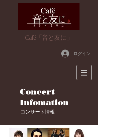
​Café「音と友に」
ログイン
Concert
Infomation
​コンサート情報