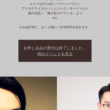
エリーゼのために／ベートーヴェン
アイネクライネナハトムジーク／モーツァルト
風の伝説／「風の谷のナウシカ」より
etc.
※お会計時に、お一人様につき800円を頂きます。
お申し込みの受付は終了しました。
他のイベントを見る