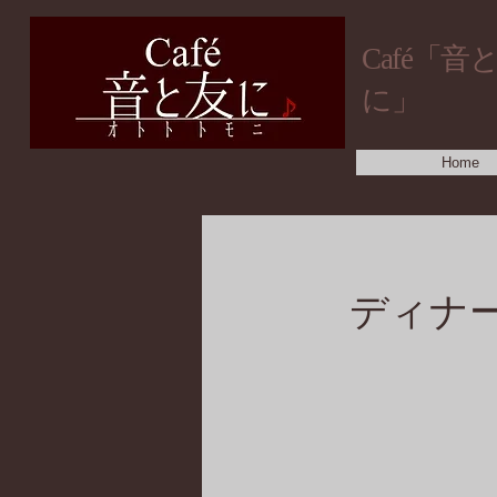
​Café「音
に」
Home
ディナ