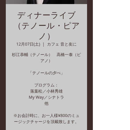
ディナーライブ
（テノール・ピア
ノ）
12月07日(土)
  |  
カフェ 音と友に
杉江恭輔（テノール） 高橋一泰（ピ
アノ）
「テノールの夕べ」
プログラム：
落葉松／小林秀雄
My Way／シナトラ
他
※お会計時に、お一人様¥800のミュ
ージックチャージを頂戴致します。