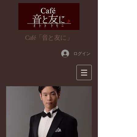
​Café「音と友に」
ログイン