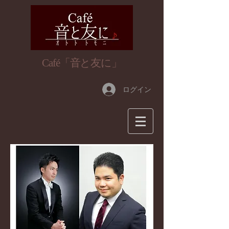
​Café「音と友に」
ログイン