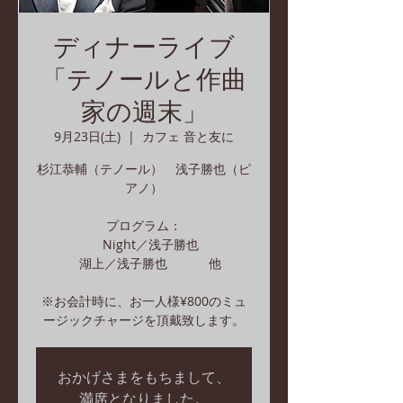
ディナーライブ
「テノールと作曲
家の週末」
9月23日(土)
  |  
カフェ 音と友に
杉江恭輔（テノール） 浅子勝也（ピ
アノ）
プログラム：
Night／浅子勝也
湖上／浅子勝也 他
※お会計時に、お一人様¥800のミュ
ージックチャージを頂戴致します。
おかげさまをもちまして、
満席となりました。