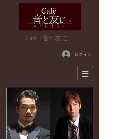
​Café「音と友に」
ログイン