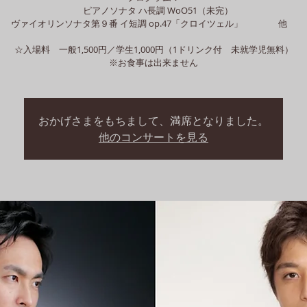
ピアノソナタ ハ長調 WoO51（未完）
ヴァイオリンソナタ第９番 イ短調 op.47「クロイツェル」 他
☆入場料 一般1,500円／学生1,000円（1ドリンク付 未就学児無料）
※お食事は出来ません
おかげさまをもちまして、満席となりました。
他のコンサートを見る