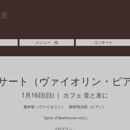
と友
メニュー 他
コンサート
サート（ヴァイオリン・ピ
1月16日(日)
  |  
カフェ 音と友に
榎本郁（ヴァイオリン） 西村翔太郎（ピアノ）
「Spirit of Beethoven vol.2」
プログラム：