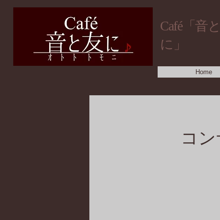
​Café「音
に」
Home
コン