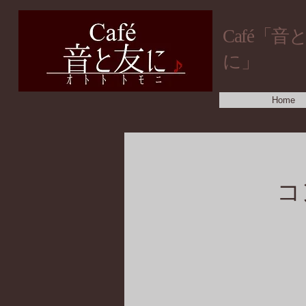
​Café「音
に」
Home
コ