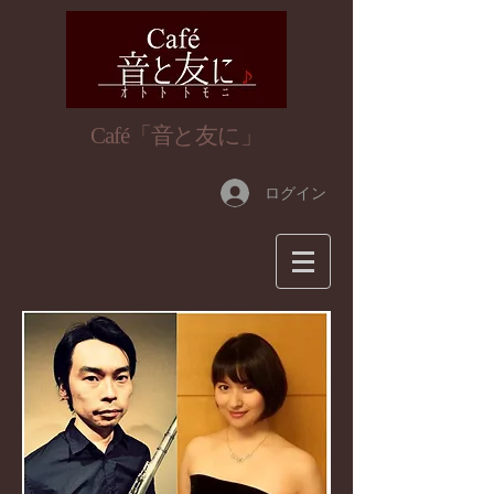
​Café「音と友に」
ログイン