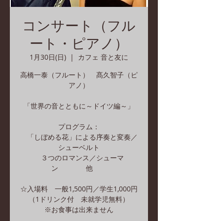
コンサート（フル
ート・ピアノ）
1月30日(日)
  |  
カフェ 音と友に
高橋一泰（フルート） 髙久智子（ピ
アノ）
「世界の音とともに～ドイツ編～」
プログラム：
「しぼめる花」による序奏と変奏／
シューベルト
３つのロマンス／シューマ
ン 他
☆入場料 一般1,500円／学生1,000円
（1ドリンク付 未就学児無料）
※お食事は出来ません