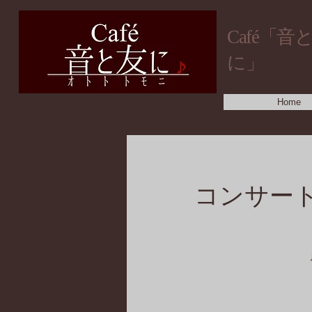
​Café「音
に」
Home
コンサー