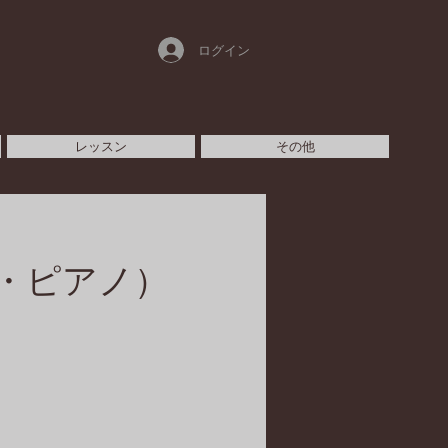
ログイン
レッスン
その他
・ピアノ）
）