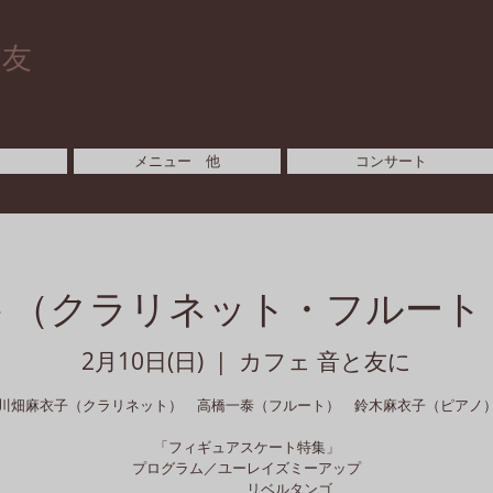
と友
メニュー 他
コンサート
ト（クラリネット・フルート
2月10日(日)
  |  
カフェ 音と友に
川畑麻衣子（クラリネット） 高橋一泰（フルート） 鈴木麻衣子（ピアノ
「フィギュアスケート特集」
プログラム／ユーレイズミーアップ
リベルタンゴ