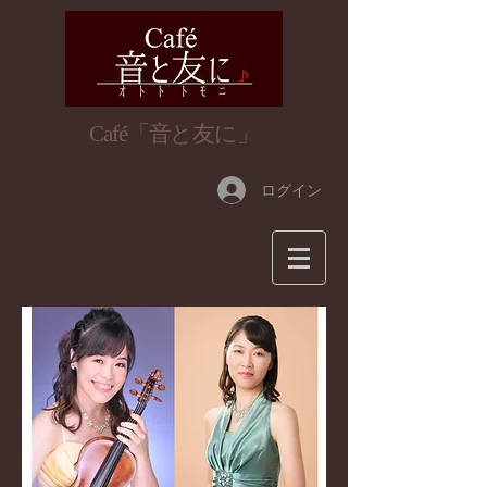
​Café「音と友に」
ログイン