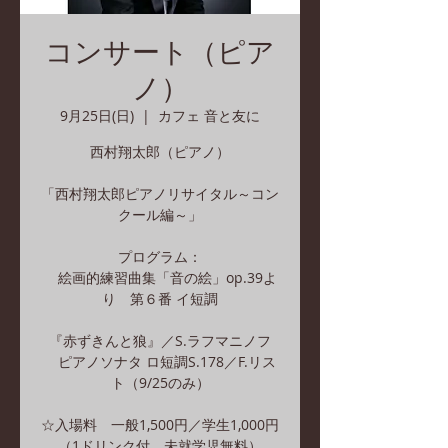
コンサート（ピア
ノ）
9月25日(日)
  |  
カフェ 音と友に
西村翔太郎（ピアノ）
「西村翔太郎ピアノリサイタル～コン
クール編～」
プログラム：
絵画的練習曲集「音の絵」op.39よ
り 第６番 イ短調
『赤ずきんと狼』／S.ラフマニノフ
ピアノソナタ ロ短調S.178／F.リス
ト（9/25のみ）
☆入場料 一般1,500円／学生1,000円
（1ドリンク付 未就学児無料）