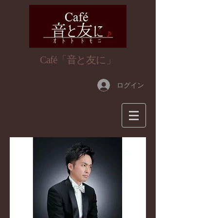
​Café「音と友に」
ログイン