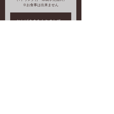
※お食事は出来ません
おかげさまをもちまして、
満席となりました。
他のコンサートを見る
日時・場所
2022年9月25日 15:00 – 15:50 JST
カフェ 音と友に, 日本、〒344-0067
埼玉県春日部市中央５丁目１−１６ 1
階 Studio DIA
© 2023 by The Girls’ Choir. Proudly created with
Wix.com