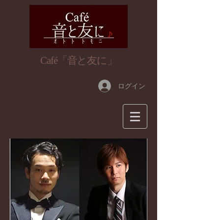
​Café「音と友に」
ログイン