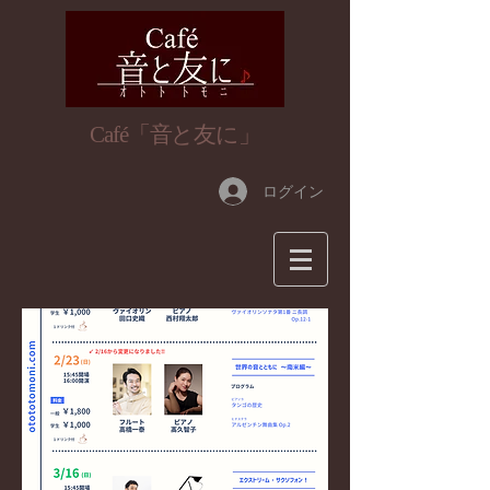
​Café「音と友に」
ログイン