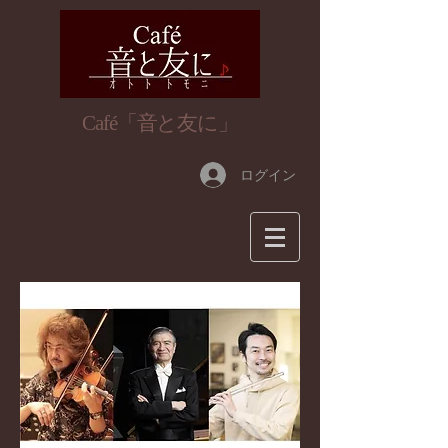
​Café「音と友に」
ログイン