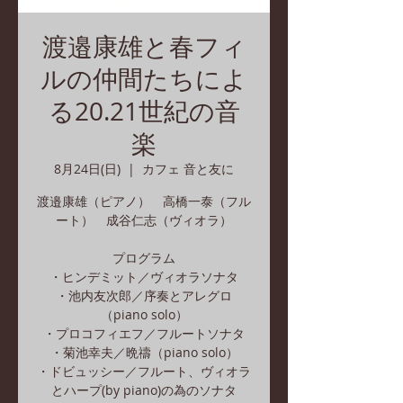
渡邉康雄と春フィ
ルの仲間たちによ
る20.21世紀の音
楽
8月24日(日)
  |  
カフェ 音と友に
渡邉康雄（ピアノ） 高橋一泰（フル
ート） 成谷仁志（ヴィオラ）
プログラム
・ヒンデミット／ヴィオラソナタ
・池内友次郎／序奏とアレグロ
（piano solo）
・プロコフィエフ／フルートソナタ
・菊池幸夫／晩禱（piano solo）
・ドビュッシー／フルート、ヴィオラ
とハープ(by piano)の為のソナタ