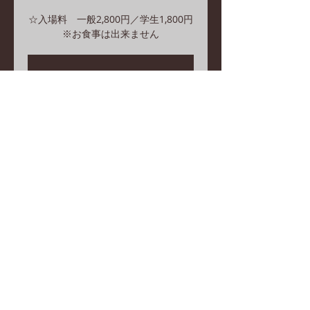
☆入場料 一般2,800円／学生1,800円
※お食事は出来ません
おかげさまをもちまして、
満席となりました。
他のコンサートを見る
日時・場所
2025年8月24日 16:00 – 18:00
カフェ 音と友に, 日本、〒344-0067
埼玉県春日部市中央５丁目１−１６ 1
階 Studio DIA
© 2023 by The Girls’ Choir. Proudly created with
Wix.com