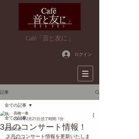
​Café「音と友に」
ログイン
記事
全ての記事
高橋一泰
全ての記事
2019年2月21日
読了時間: 1分
3月のコンサート情報！
お知らせ
３月のコンサート情報を更新いたしま
コンサート