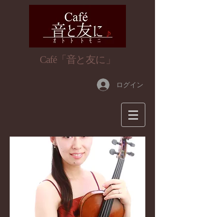
​Café「音と友に」
ログイン